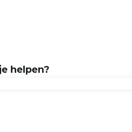
je helpen?
et zoekveld leeg is.